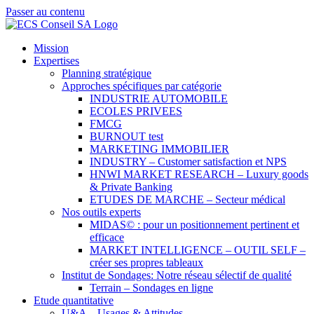
Passer au contenu
Mission
Expertises
Planning stratégique
Approches spécifiques par catégorie
INDUSTRIE AUTOMOBILE
ECOLES PRIVEES
FMCG
BURNOUT test
MARKETING IMMOBILIER
INDUSTRY – Customer satisfaction et NPS
HNWI MARKET RESEARCH – Luxury goods
& Private Banking
ETUDES DE MARCHE – Secteur médical
Nos outils experts
MIDAS© : pour un positionnement pertinent et
efficace
MARKET INTELLIGENCE – OUTIL SELF –
créer ses propres tableaux
Institut de Sondages: Notre réseau sélectif de qualité
Terrain – Sondages en ligne
Etude quantitative
U&A – Usages & Attitudes