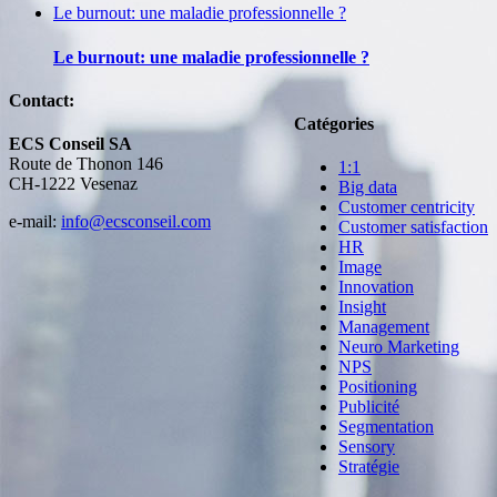
Le burnout: une maladie professionnelle ?
Le burnout: une maladie professionnelle ?
Contact:
Catégories
ECS Conseil SA
Route de Thonon 146
1:1
CH-1222 Vesenaz
Big data
Customer centricity
e-mail:
info@ecsconseil.com
Customer satisfaction
HR
Image
Innovation
Insight
Management
Neuro Marketing
NPS
Positioning
Publicité
Segmentation
Sensory
Stratégie