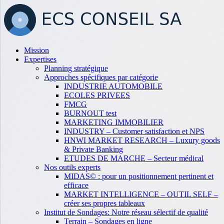
Passer
au
contenu
Mission
Expertises
Planning stratégique
Approches spécifiques par catégorie
INDUSTRIE AUTOMOBILE
ECOLES PRIVEES
FMCG
BURNOUT test
MARKETING IMMOBILIER
INDUSTRY – Customer satisfaction et NPS
HNWI MARKET RESEARCH – Luxury goods
& Private Banking
ETUDES DE MARCHE – Secteur médical
Nos outils experts
MIDAS© : pour un positionnement pertinent et
efficace
MARKET INTELLIGENCE – OUTIL SELF –
créer ses propres tableaux
Institut de Sondages: Notre réseau sélectif de qualité
Terrain – Sondages en ligne