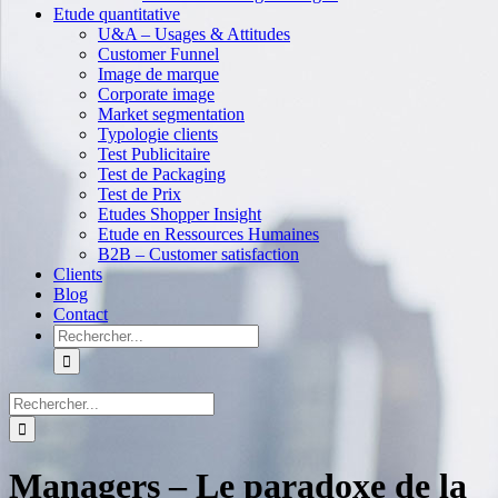
Etude quantitative
U&A – Usages & Attitudes
Customer Funnel
Image de marque
Corporate image
Market segmentation
Typologie clients
Test Publicitaire
Test de Packaging
Test de Prix
Etudes Shopper Insight
Etude en Ressources Humaines
B2B – Customer satisfaction
Clients
Blog
Contact
Rechercher:
Rechercher:
Managers – Le paradoxe de la