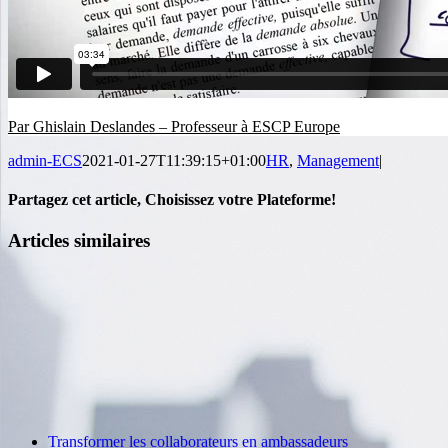
Par Ghislain Deslandes – Professeur à ESCP Europe
admin-ECS
2021-01-27T11:39:15+01:00
HR
,
Management
|
Partagez cet article, Choisissez votre Plateforme!
Facebook
Twitter
Reddit
LinkedIn
WhatsApp
Tumblr
Pinterest
Vk
Email
Articles similaires
Transformer les collaborateurs en ambassadeurs